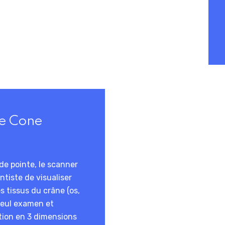
 le Cone
de pointe, le scanner
tiste de visualiser
s tissus du crâne (os,
 seul examen et
tion en 3 dimensions