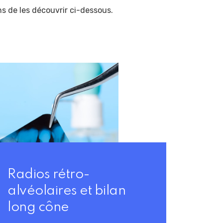
s de les découvrir ci-dessous.
Radios rétro-
alvéolaires et bilan
long cône