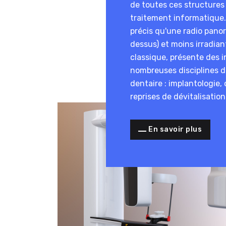
de toutes ces structures
traitement informatique.
précis qu'une radio panor
dessus) et moins irradia
classique, présente des i
nombreuses disciplines de
dentaire : implantologie,
reprises de dévitalisations
En savoir plus