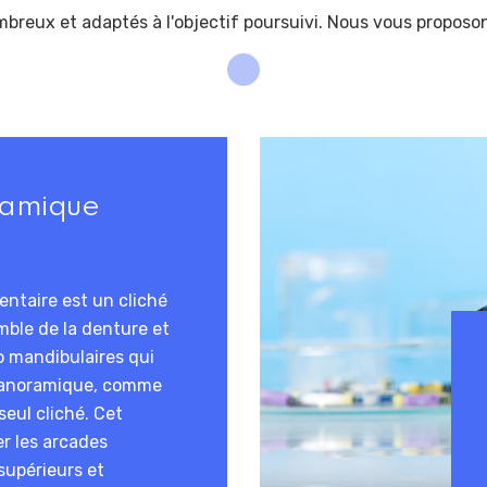
breux et adaptés à l'objectif poursuivi. Nous vous proposon
ramique
ntaire est un cliché
mble de la denture et
o mandibulaires qui
 panoramique, comme
seul cliché. Cet
r les arcades
supérieurs et