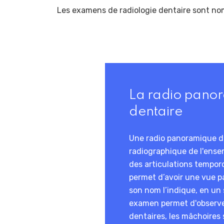
Les examens de radiologie dentaire sont nom
La radio pano
dentaire
Une radio panoramique de
radiographique de l'ense
des articulations tempor
permet d’avoir une vue
son nom l’indique, en un 
examen permet d'observe
dentaires, les mâchoires 